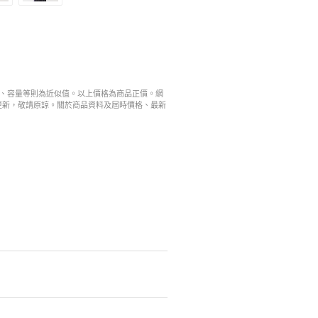
寸、容量等則為近似值。以上價格為商品正價。網
更新，敬請原諒。關於商品資料及屆時價格、最新
。