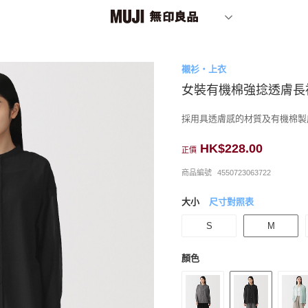
襯衫・上衣
女裝有機棉強捻透膚長
採用具透膚感的材質及有機棉製
HK$228.00
正價
商品編號
4550723063722
大小
尺寸對照表
S
M
顏色