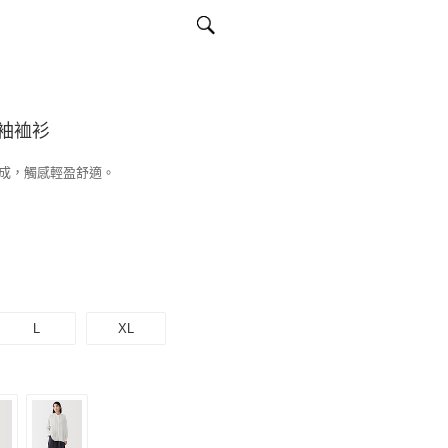
袖裇衫
成，觸感輕盈舒適。
L
XL