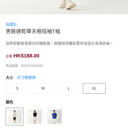
休閒衫
男裝速乾華夫格短袖T裇
自然與都會皆適合的機能服，側邊採用羅紋素材並設計為落肩袖。
HK$188.00
正價
商品編號
4550723098625
大小
尺寸對照表
S
M
L
XL
顏色