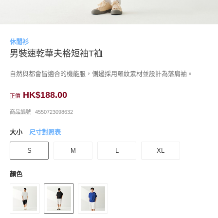
休閒衫
男裝速乾華夫格短袖T裇
自然與都會皆適合的機能服，側邊採用羅紋素材並設計為落肩袖。
HK$188.00
正價
商品編號
4550723098632
大小
尺寸對照表
S
M
L
XL
顏色