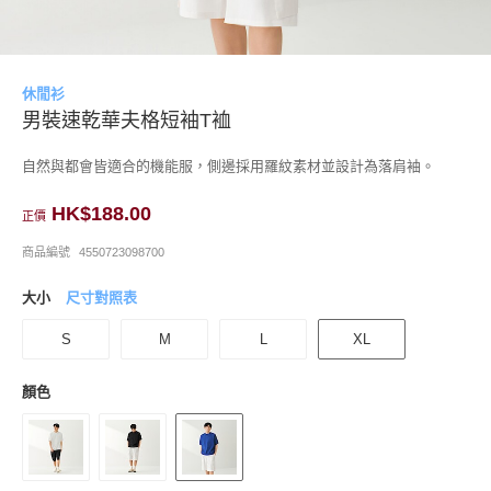
休閒衫
男裝速乾華夫格短袖T裇
自然與都會皆適合的機能服，側邊採用羅紋素材並設計為落肩袖。
HK$188.00
正價
商品編號
4550723098700
大小
尺寸對照表
S
M
L
XL
顏色