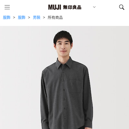
服飾
服飾
男裝
所有商品