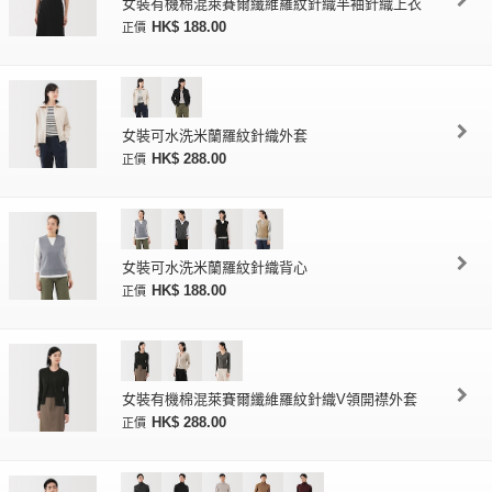
女裝有機棉混萊賽爾纖維羅紋針織半袖針織上衣
HK$ 188.00
正價
女裝可水洗米蘭羅紋針織外套
HK$ 288.00
正價
女裝可水洗米蘭羅紋針織背心
HK$ 188.00
正價
女裝有機棉混萊賽爾纖維羅紋針織V領開襟外套
HK$ 288.00
正價