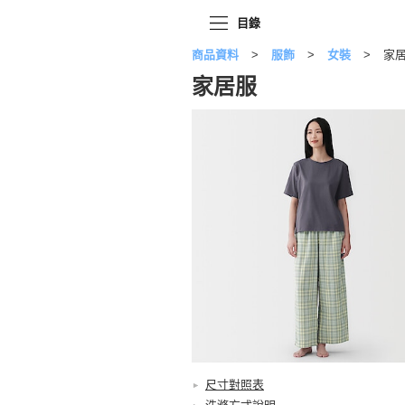
目錄
商品資料
服飾
女裝
家
家居服
尺寸對照表