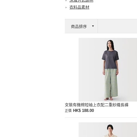
洗滌方式說明
衣料品素材
女裝有機棉短袖上衣配二重紗織長褲
HK$ 188.00
正價