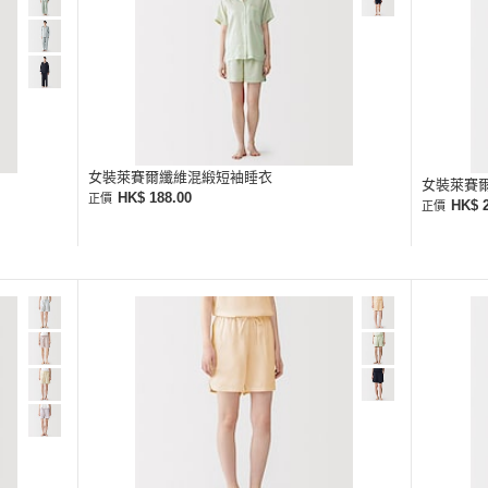
女裝萊賽爾纖維混緞短袖睡衣
女裝萊賽
HK$ 188.00
正價
HK$ 
正價