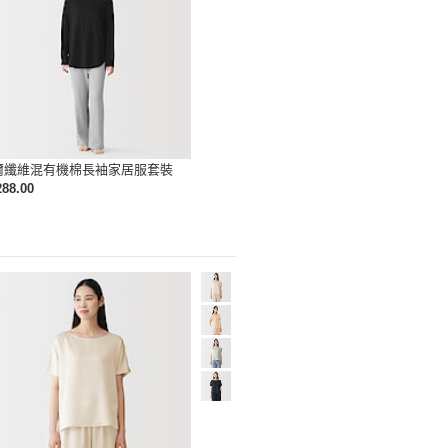
爾纖維混有機棉長袖家居服套裝
288.00