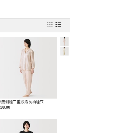
棉無側縫二重紗織長袖睡衣
288.00