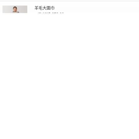
羊毛大圍巾
HK$ 258.00
正價
羊毛圍巾
HK$ 188.00
正價
棉質抗紫外線披肩
HK$ 188.00
正價
再生聚酯纖維保暖搖粒絨頸套