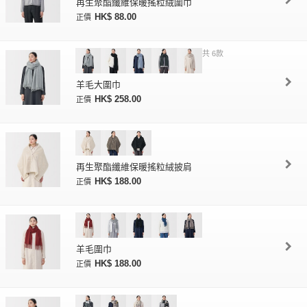
再生聚酯纖維保暖搖粒絨圍巾
HK$ 88.00
正價
共 6款
羊毛大圍巾
HK$ 258.00
正價
再生聚酯纖維保暖搖粒絨披肩
HK$ 188.00
正價
羊毛圍巾
HK$ 188.00
正價