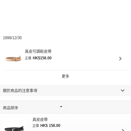
1899/12/30
真皮可調較皮帶
HK$158.00
正價
更多
關於商品的注意事項
真皮皮帶
HK$ 158.00
正價