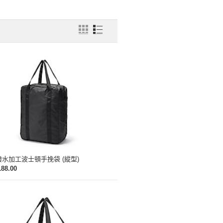
水加工波士頓手挽袋 (縱型)
188.00