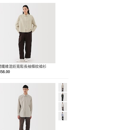
爾纖維混紡寬鬆長袖條紋裇衫
358.00