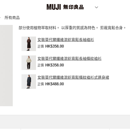
所有商品
部分使用植物萃取材料。 以厚重的質感為特色。 剪裁寬鬆合身。
女裝莫代爾纖維混紡寬鬆長袖裇衫
HK$358.00
正價
女裝莫代爾纖維混紡寬鬆長袖條紋裇衫
HK$358.00
正價
女裝莫代爾纖維混紡寬鬆條紋裇衫式連身裙
HK$488.00
正價