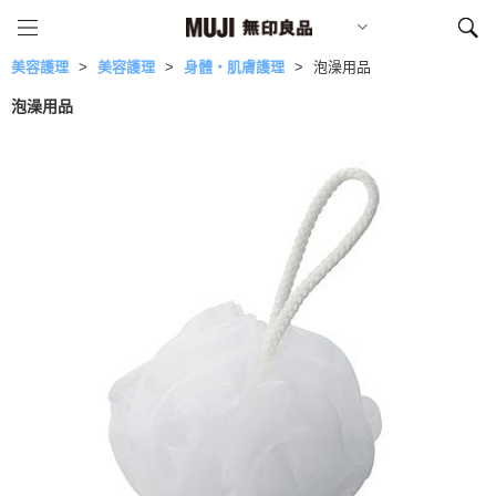
美容護理
美容護理
身體・肌膚護理
泡澡用品
泡澡用品