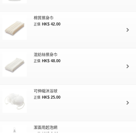
棉質擦身巾
HK$ 42.00
正價
混紡絲擦身巾
HK$ 48.00
正價
可伸縮沐浴球
HK$ 25.00
正價
潔面用起泡網
HK$ 8.00
正價