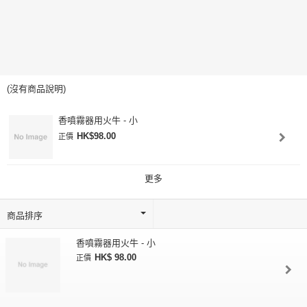
(沒有商品說明)
香噴霧器用火牛 - 小
HK$98.00
正價
更多
香噴霧器用火牛 - 小
HK$ 98.00
正價