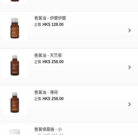
香薰油 - 伊蘭伊蘭
HK$ 128.00
正價
香薰油 - 天竺葵
HK$ 258.00
正價
香薰油 - 薄荷
HK$ 258.00
正價
香薰噴霧器 - 小
HK$ 388.00
正價