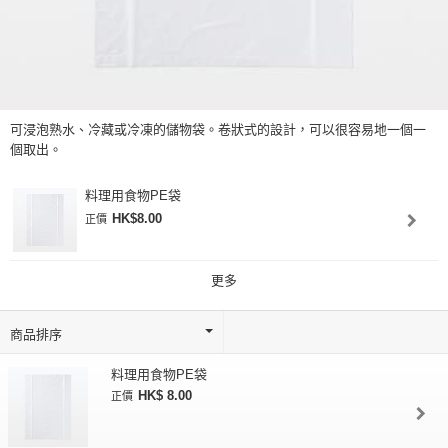
可浸泡熟水、冷藏或冷凍的儲物袋。卷狀式的設計，可以很容易地一個一
個取出。
料理用食物PE袋
HK$8.00
正價
更多
料理用食物PE袋
HK$ 8.00
正價