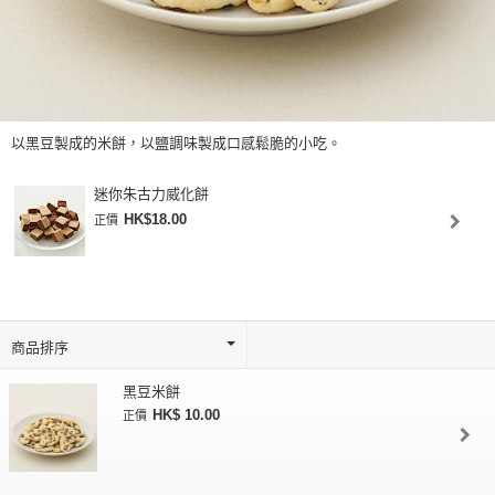
以黑豆製成的米餅，以鹽調味製成口感鬆脆的小吃。
迷你朱古力威化餅
HK$18.00
正價
黑豆米餅
HK$ 10.00
正價