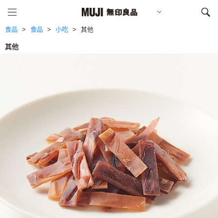
食品
食品
小吃
其他
其他