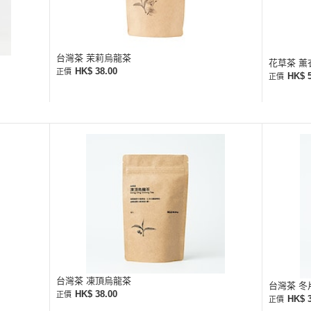
台灣茶 茉莉烏龍茶
花草茶 
HK$ 38.00
正價
HK$ 
正價
台灣茶 凍頂烏龍茶
台灣茶 冬
HK$ 38.00
正價
HK$ 
正價