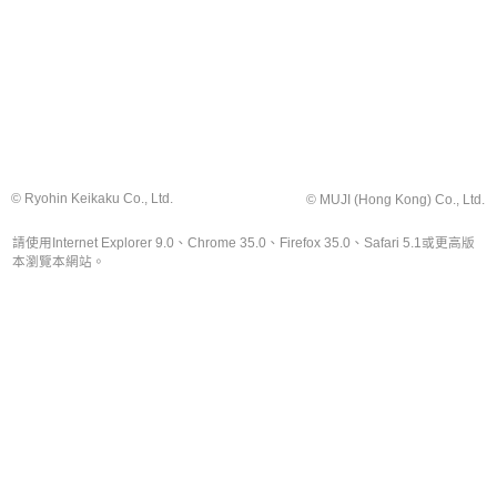
© Ryohin Keikaku Co., Ltd.
© MUJI (Hong Kong) Co., Ltd.
請使用Internet Explorer 9.0、Chrome 35.0、Firefox 35.0、Safari 5.1或更高版
本瀏覽本網站。