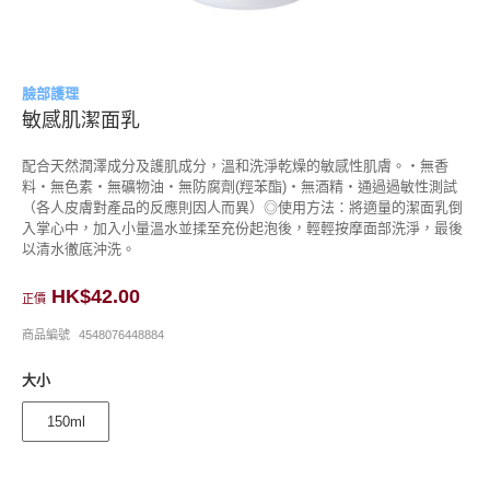
臉部護理
敏感肌潔面乳
配合天然潤澤成分及護肌成分，溫和洗淨乾燥的敏感性肌膚。・無香
料・無色素・無礦物油・無防腐劑(羥苯酯)・無酒精・通過過敏性測試
（各人皮膚對產品的反應則因人而異）◎使用方法：將適量的潔面乳倒
入掌心中，加入小量溫水並揉至充份起泡後，輕輕按摩面部洗淨，最後
以清水徹底沖洗。
HK$42.00
正價
商品編號
4548076448884
大小
150ml