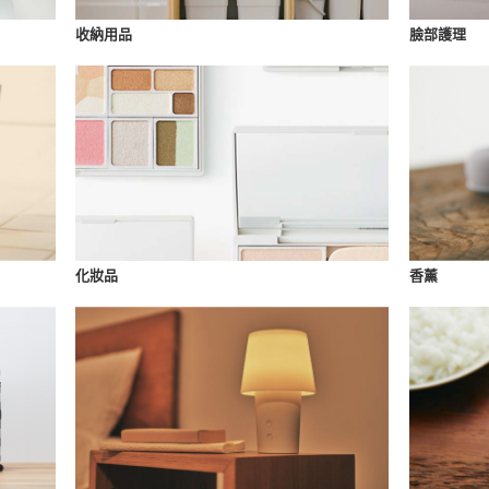
收納用品
臉部護理
化妝品
香薰