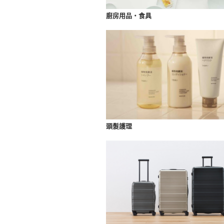
廚房用品・食具
頭髮護理