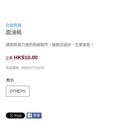
化妝用具
面油紙
選用吸收力強的和紙製作。抽取式設計，方便拿取。
HK$10.00
正價
商品編號
4945247715224
大小
OTHERS