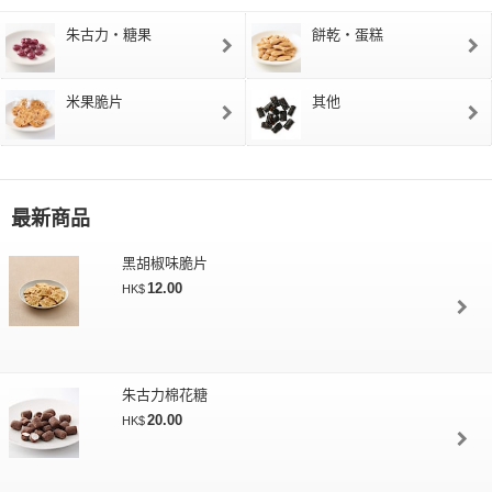
朱古力・糖果
餅乾・蛋糕
米果脆片
其他
最新商品
黑胡椒味脆片
12.00
HK$
朱古力棉花糖
20.00
HK$