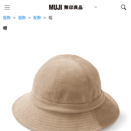
服飾
服飾
配飾
帽
帽