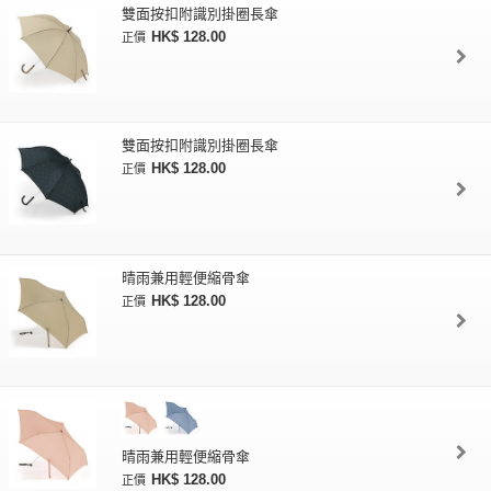
雙面按扣附識別掛圈長傘
HK$ 128.00
正價
雙面按扣附識別掛圈長傘
HK$ 128.00
正價
晴雨兼用輕便縮骨傘
HK$ 128.00
正價
晴雨兼用輕便縮骨傘
HK$ 128.00
正價