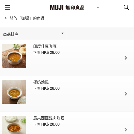
關於「咖喱」的商品
印度什豆咖喱
HK$ 28.00
正價
椰奶燴雞
HK$ 28.00
正價
馬來西亞雞肉咖喱
HK$ 28.00
正價